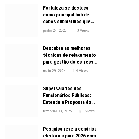
Fortaleza se destaca
como principal hub de
cabos submarinos que
conectam o Brasil ao
junho 24, 2025
3
Views
mundo
Descubra as melhores
técnicas de relaxamento
para gestão do estresse
durante o dia
maio 29, 2024
4
Views
Supersalários dos
Funcionários Públicos:
Entenda a Proposta do
Governo para Limitar
fevereiro 13, 2025
6
Views
Vencimentos em 2025
Pesquisa revela cenários
eleitorais para 2026 com