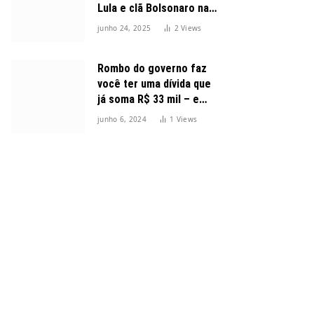
Lula e clã Bolsonaro na
disputa presidencial
junho 24, 2025
2
Views
Rombo do governo faz
você ter uma dívida que
já soma R$ 33 mil – e
cresceu 300%
junho 6, 2024
1
Views