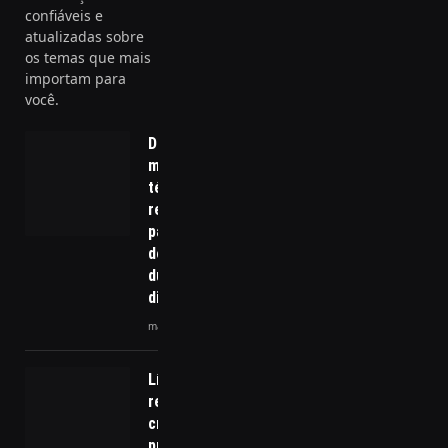
confiáveis e
atualizadas sobre
os temas que mais
importam para
você.
Descubra as
melhores
técnicas de
relaxamento
para gestão
do estresse
durante o
dia
maio 29, 2024
Líder de
rede
criminosa é
preso em