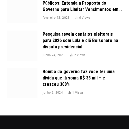
Públicos: Entenda a Proposta do
Governo para Limitar Vencimentos em
2025
fevereiro 13, 2025
6
Views
Pesquisa revela cenários eleitorais
para 2026 com Lula e clã Bolsonaro na
disputa presidencial
junho 24, 2025
2
Views
Rombo do governo faz você ter uma
dívida que já soma R$ 33 mil – e
cresceu 300%
junho 6, 2024
1
Views