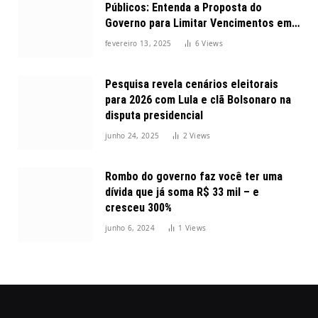
Públicos: Entenda a Proposta do
Governo para Limitar Vencimentos em
2025
fevereiro 13, 2025
6
Views
Pesquisa revela cenários eleitorais
para 2026 com Lula e clã Bolsonaro na
disputa presidencial
junho 24, 2025
2
Views
Rombo do governo faz você ter uma
dívida que já soma R$ 33 mil – e
cresceu 300%
junho 6, 2024
1
Views