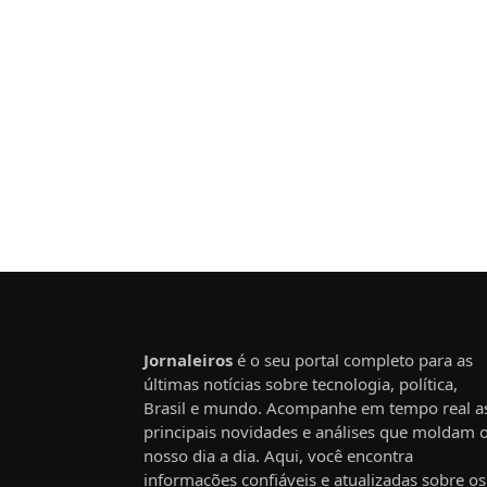
Jornaleiros
é o seu portal completo para as
últimas notícias sobre tecnologia, política,
Brasil e mundo. Acompanhe em tempo real a
principais novidades e análises que moldam 
nosso dia a dia. Aqui, você encontra
informações confiáveis e atualizadas sobre os