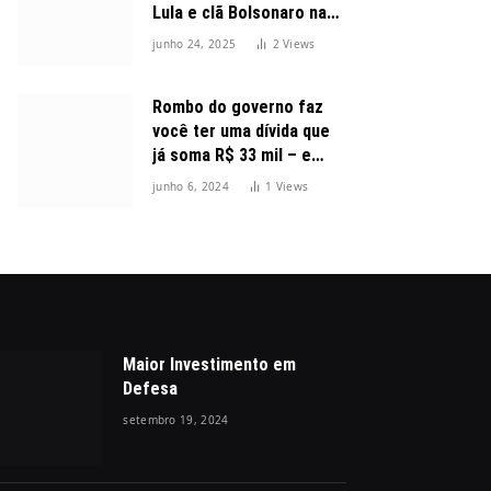
Lula e clã Bolsonaro na
disputa presidencial
junho 24, 2025
2
Views
Rombo do governo faz
você ter uma dívida que
já soma R$ 33 mil – e
cresceu 300%
junho 6, 2024
1
Views
Maior Investimento em
Defesa
setembro 19, 2024