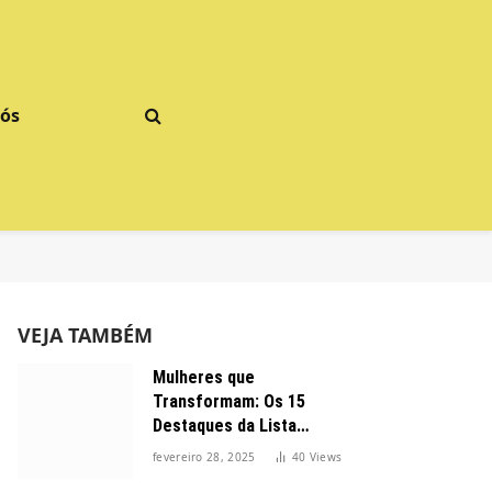
Nós
VEJA TAMBÉM
Mulheres que
Transformam: Os 15
Destaques da Lista
Forbes 2025 no Brasil
fevereiro 28, 2025
40
Views