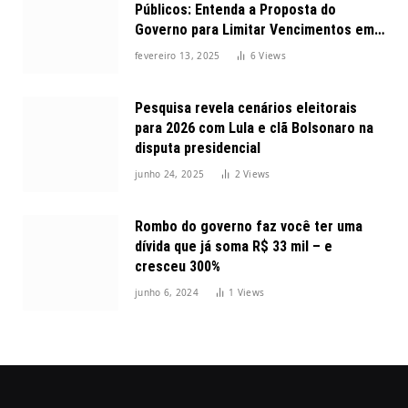
Públicos: Entenda a Proposta do
Governo para Limitar Vencimentos em
2025
fevereiro 13, 2025
6
Views
Pesquisa revela cenários eleitorais
para 2026 com Lula e clã Bolsonaro na
disputa presidencial
junho 24, 2025
2
Views
Rombo do governo faz você ter uma
dívida que já soma R$ 33 mil – e
cresceu 300%
junho 6, 2024
1
Views