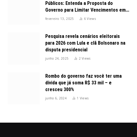
Públicos: Entenda a Proposta do
Governo para Limitar Vencimentos em
2025
fevereiro 13, 2025
6
Views
Pesquisa revela cenários eleitorais
para 2026 com Lula e clã Bolsonaro na
disputa presidencial
junho 24, 2025
2
Views
Rombo do governo faz você ter uma
dívida que já soma R$ 33 mil – e
cresceu 300%
junho 6, 2024
1
Views