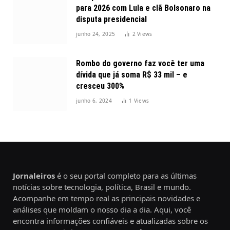
para 2026 com Lula e clã Bolsonaro na
disputa presidencial
junho 24, 2025
2
Views
Rombo do governo faz você ter uma
dívida que já soma R$ 33 mil – e
cresceu 300%
junho 6, 2024
1
Views
Jornaleiros
é o seu portal completo para as últimas
notícias sobre tecnologia, política, Brasil e mundo.
Acompanhe em tempo real as principais novidades e
análises que moldam o nosso dia a dia. Aqui, você
encontra informações confiáveis e atualizadas sobre os