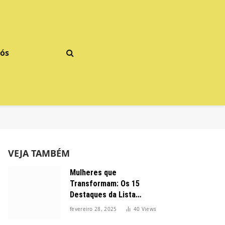
Nós
VEJA TAMBÉM
Mulheres que
Transformam: Os 15
Destaques da Lista
Forbes 2025 no Brasil
fevereiro 28, 2025
40
Views