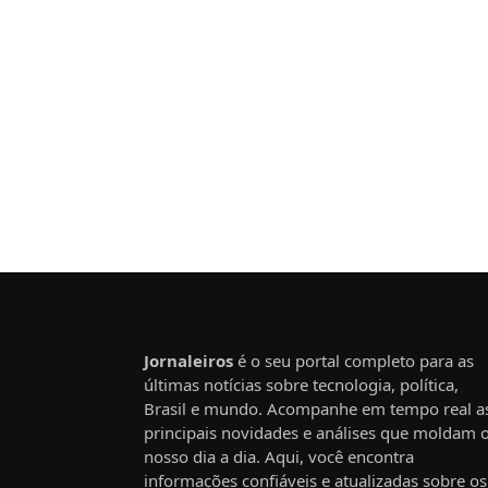
Jornaleiros
é o seu portal completo para as
últimas notícias sobre tecnologia, política,
Brasil e mundo. Acompanhe em tempo real a
principais novidades e análises que moldam 
nosso dia a dia. Aqui, você encontra
informações confiáveis e atualizadas sobre os