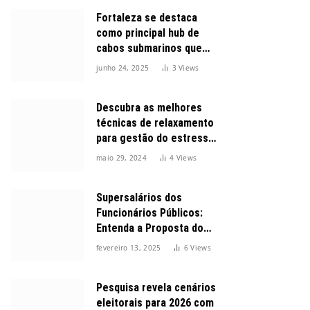
Fortaleza se destaca
como principal hub de
cabos submarinos que
conectam o Brasil ao
junho 24, 2025
3
Views
mundo
Descubra as melhores
técnicas de relaxamento
para gestão do estresse
durante o dia
maio 29, 2024
4
Views
Supersalários dos
Funcionários Públicos:
Entenda a Proposta do
Governo para Limitar
fevereiro 13, 2025
6
Views
Vencimentos em 2025
Pesquisa revela cenários
eleitorais para 2026 com