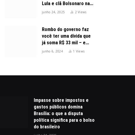
Lula e clã Bolsonaro na
disputa presidencial
junho 24, 2025
2
Views
Rombo do governo faz
você ter uma dívida que
já soma R$ 33 mil – e
cresceu 300%
junho 6, 2024
1
Views
Impasse sobre impostos e
gastos públicos domina
Brasília: o que a disputa
política significa para o bolso
do brasileiro