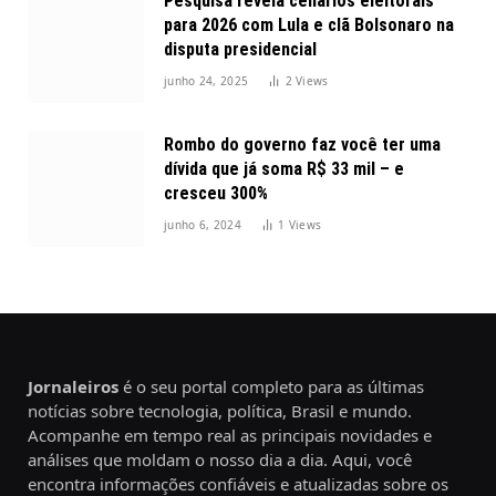
Pesquisa revela cenários eleitorais
para 2026 com Lula e clã Bolsonaro na
disputa presidencial
junho 24, 2025
2
Views
Rombo do governo faz você ter uma
dívida que já soma R$ 33 mil – e
cresceu 300%
junho 6, 2024
1
Views
Jornaleiros
é o seu portal completo para as últimas
notícias sobre tecnologia, política, Brasil e mundo.
Acompanhe em tempo real as principais novidades e
análises que moldam o nosso dia a dia. Aqui, você
encontra informações confiáveis e atualizadas sobre os