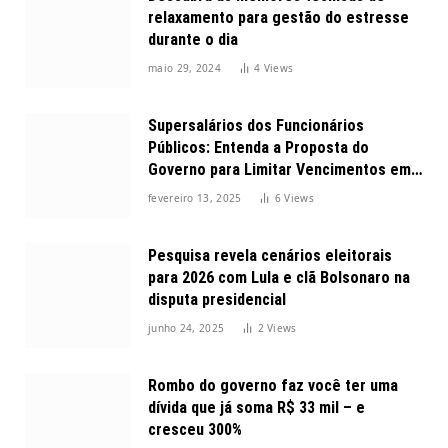
relaxamento para gestão do estresse
durante o dia
maio 29, 2024
4
Views
Supersalários dos Funcionários
Públicos: Entenda a Proposta do
Governo para Limitar Vencimentos em
2025
fevereiro 13, 2025
6
Views
Pesquisa revela cenários eleitorais
para 2026 com Lula e clã Bolsonaro na
disputa presidencial
junho 24, 2025
2
Views
Rombo do governo faz você ter uma
dívida que já soma R$ 33 mil – e
cresceu 300%