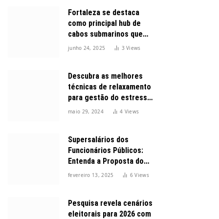
Fortaleza se destaca
como principal hub de
cabos submarinos que
conectam o Brasil ao
junho 24, 2025
3
Views
mundo
Descubra as melhores
técnicas de relaxamento
para gestão do estresse
durante o dia
maio 29, 2024
4
Views
Supersalários dos
Funcionários Públicos:
Entenda a Proposta do
Governo para Limitar
fevereiro 13, 2025
6
Views
Vencimentos em 2025
Pesquisa revela cenários
eleitorais para 2026 com