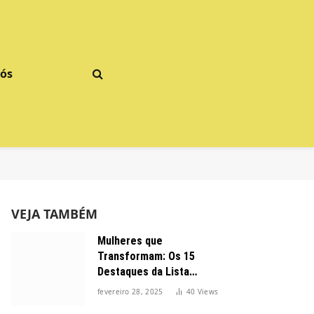
Nós
VEJA TAMBÉM
Mulheres que
Transformam: Os 15
Destaques da Lista
Forbes 2025 no Brasil
fevereiro 28, 2025
40
Views