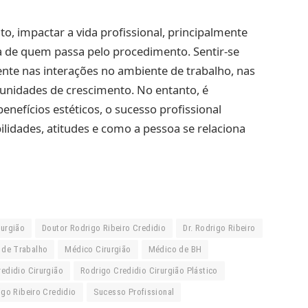
ato, impactar a vida profissional, principalmente
a de quem passa pelo procedimento. Sentir-se
te nas interações no ambiente de trabalho, nas
unidades de crescimento. No entanto, é
nefícios estéticos, o sucesso profissional
idades, atitudes e como a pessoa se relaciona
rurgião
Doutor Rodrigo Ribeiro Credidio
Dr. Rodrigo Ribeiro
 de Trabalho
Médico Cirurgião
Médico de BH
edidio Cirurgião
Rodrigo Credidio Cirurgião Plástico
igo Ribeiro Credidio
Sucesso Profissional