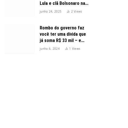
Lula e clã Bolsonaro na
disputa presidencial
junho 24, 2025
2
Views
Rombo do governo faz
você ter uma dívida que
já soma R$ 33 mil – e
cresceu 300%
junho 6, 2024
1
Views