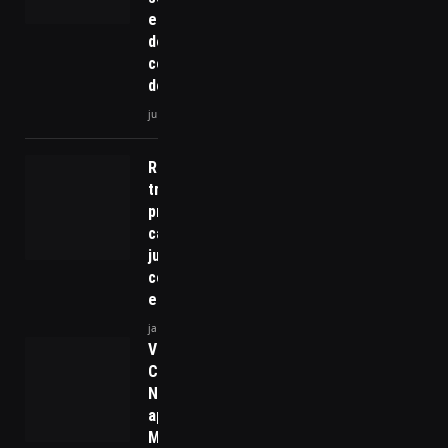
esperanças
de Biden
começam a
desaparecer
julho 19, 2024
Recuperação
tributária
precisa
caminhar
junto com
compliance
e controle
janeiro 27, 2026
Valdemar
Costa
Neto
aponta
Michelle