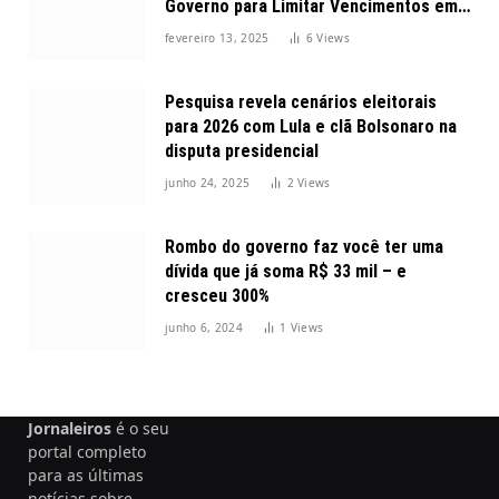
Governo para Limitar Vencimentos em
2025
fevereiro 13, 2025
6
Views
Pesquisa revela cenários eleitorais
para 2026 com Lula e clã Bolsonaro na
disputa presidencial
junho 24, 2025
2
Views
Rombo do governo faz você ter uma
dívida que já soma R$ 33 mil – e
cresceu 300%
junho 6, 2024
1
Views
Jornaleiros
é o seu
portal completo
para as últimas
notícias sobre