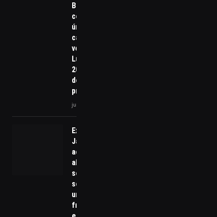
Bolsonaro
como
única
capaz de
vencer
Lula em
2026 além
do ex-
presidente
julho 7, 2025
Explosão no
Jaguaré
acende
alerta
sobre
segurança
urbana e
fragilidade
estrutural