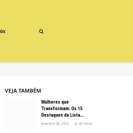
Nós
VEJA TAMBÉM
Mulheres que
Transformam: Os 15
Destaques da Lista
Forbes 2025 no Brasil
fevereiro 28, 2025
40
Views