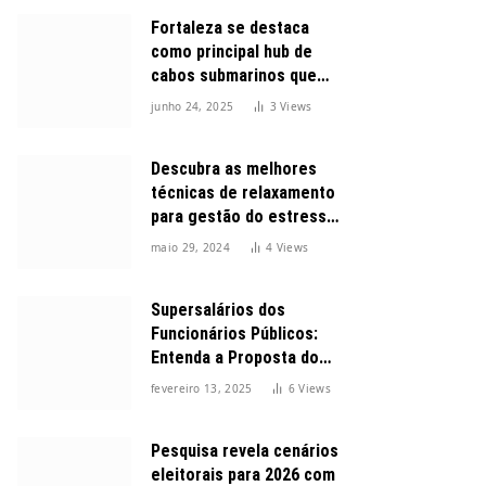
Fortaleza se destaca
como principal hub de
cabos submarinos que
conectam o Brasil ao
junho 24, 2025
3
Views
mundo
Descubra as melhores
técnicas de relaxamento
para gestão do estresse
durante o dia
maio 29, 2024
4
Views
Supersalários dos
Funcionários Públicos:
Entenda a Proposta do
Governo para Limitar
fevereiro 13, 2025
6
Views
Vencimentos em 2025
Pesquisa revela cenários
eleitorais para 2026 com