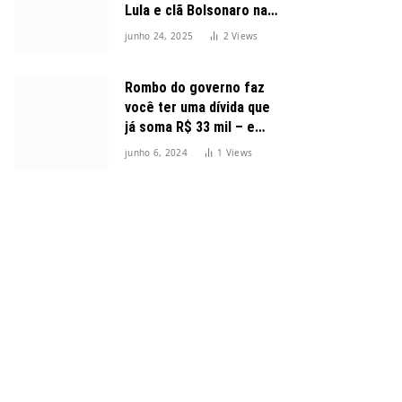
Lula e clã Bolsonaro na
disputa presidencial
junho 24, 2025
2
Views
Rombo do governo faz
você ter uma dívida que
já soma R$ 33 mil – e
cresceu 300%
junho 6, 2024
1
Views