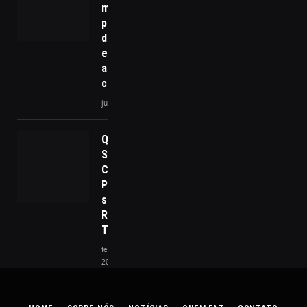
muda com a nova
política pública de
desburocratização
e como ela pode
afetar empresas e
cidadãos
julho 6, 2026
QR Code
Seguro:
Como
Proteger-
se dos
Riscos da
Tecnologia
fevereiro 28,
2025