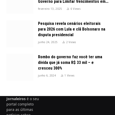
Governo para Limitar Vencimentos em
2025
fevereiro 13, 2025
6
Views
Pesquisa revela cenários eleitorais
para 2026 com Lula e clã Bolsonaro na
disputa presidencial
junho 24, 2025
2
Views
Rombo do governo faz você ter uma
dívida que já soma R$ 33 mil – e
cresceu 300%
junho 6, 2024
1
Views
Jornaleiros
é o seu
portal completo
para as últimas
notícias sobre