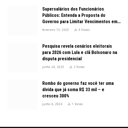
Supersalários dos Funcionários
Públicos: Entenda a Proposta do
Governo para Limitar Vencimentos em
2025
fevereiro 13, 2025
6
Views
Pesquisa revela cenários eleitorais
para 2026 com Lula e clã Bolsonaro na
disputa presidencial
junho 24, 2025
2
Views
Rombo do governo faz você ter uma
dívida que já soma R$ 33 mil – e
cresceu 300%
junho 6, 2024
1
Views