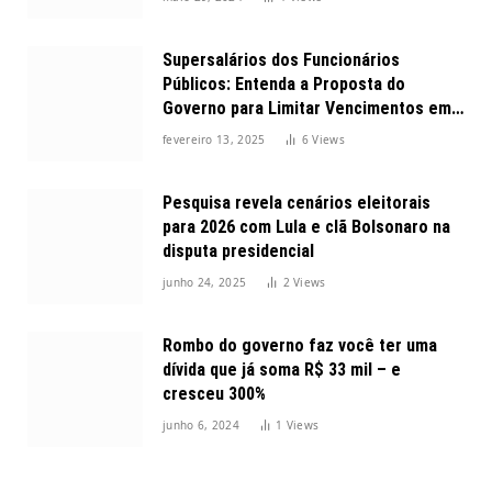
Supersalários dos Funcionários
Públicos: Entenda a Proposta do
Governo para Limitar Vencimentos em
2025
fevereiro 13, 2025
6
Views
Pesquisa revela cenários eleitorais
para 2026 com Lula e clã Bolsonaro na
disputa presidencial
junho 24, 2025
2
Views
Rombo do governo faz você ter uma
dívida que já soma R$ 33 mil – e
cresceu 300%
junho 6, 2024
1
Views