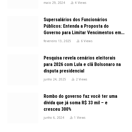
maio 29, 2024
4
Views
Supersalários dos Funcionários
Públicos: Entenda a Proposta do
Governo para Limitar Vencimentos em
2025
fevereiro 13, 2025
6
Views
Pesquisa revela cenários eleitorais
para 2026 com Lula e clã Bolsonaro na
disputa presidencial
junho 24, 2025
2
Views
Rombo do governo faz você ter uma
dívida que já soma R$ 33 mil – e
cresceu 300%
junho 6, 2024
1
Views