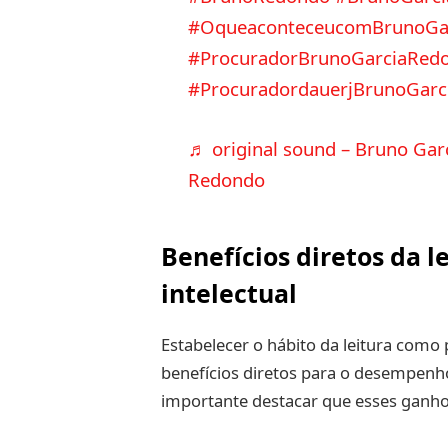
#OqueaconteceucomBrunoGa
#ProcuradorBrunoGarciaRed
#ProcuradordauerjBrunoGar
♬ original sound – Bruno Gar
Redondo
Benefícios diretos da l
intelectual
Estabelecer o hábito da leitura como 
benefícios diretos para o desempenho
importante destacar que esses ganho