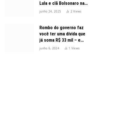
Lula e clã Bolsonaro na
disputa presidencial
junho 24, 2025
2
Views
Rombo do governo faz
você ter uma dívida que
já soma R$ 33 mil – e
cresceu 300%
junho 6, 2024
1
Views