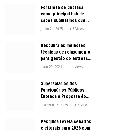
Fortaleza se destaca
como principal hub de
cabos submarinos que
conectam o Brasil ao
junho 24, 2025
3
Views
mundo
Descubra as melhores
técnicas de relaxamento
para gestão do estresse
durante o dia
maio 29, 2024
4
Views
Supersalários dos
Funcionários Públicos:
Entenda a Proposta do
Governo para Limitar
fevereiro 13, 2025
6
Views
Vencimentos em 2025
Pesquisa revela cenários
eleitorais para 2026 com