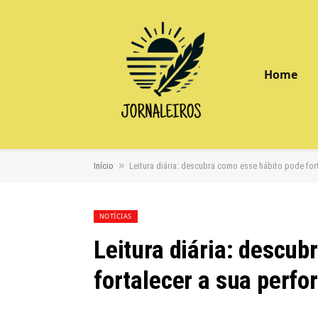
Home
»
Início
Leitura diária: descubra como esse hábito pode fort
NOTÍCIAS
Leitura diária: descub
fortalecer a sua perfo