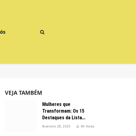
Nós
VEJA TAMBÉM
Mulheres que
Transformam: Os 15
Destaques da Lista
Forbes 2025 no Brasil
fevereiro 28, 2025
40
Views