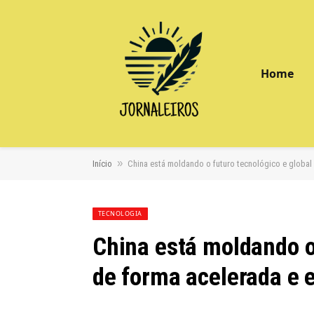
Home
»
Início
China está moldando o futuro tecnológico e global 
TECNOLOGIA
China está moldando o 
de forma acelerada e 