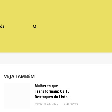
Nós
VEJA TAMBÉM
Mulheres que
Transformam: Os 15
Destaques da Lista
Forbes 2025 no Brasil
fevereiro 28, 2025
40
Views