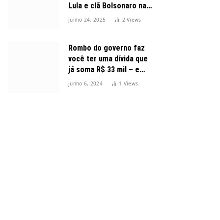
Lula e clã Bolsonaro na
disputa presidencial
junho 24, 2025
2
Views
Rombo do governo faz
você ter uma dívida que
já soma R$ 33 mil – e
cresceu 300%
junho 6, 2024
1
Views