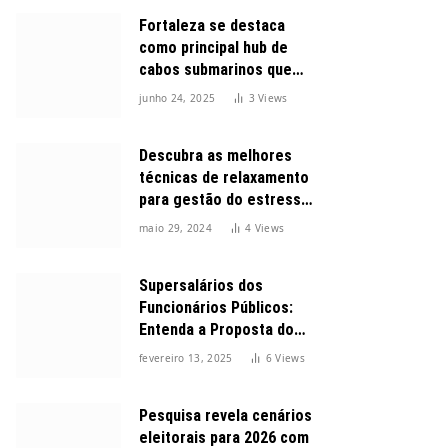
Fortaleza se destaca
como principal hub de
cabos submarinos que
conectam o Brasil ao
junho 24, 2025
3
Views
mundo
Descubra as melhores
técnicas de relaxamento
para gestão do estresse
durante o dia
maio 29, 2024
4
Views
Supersalários dos
Funcionários Públicos:
Entenda a Proposta do
Governo para Limitar
fevereiro 13, 2025
6
Views
Vencimentos em 2025
Pesquisa revela cenários
eleitorais para 2026 com