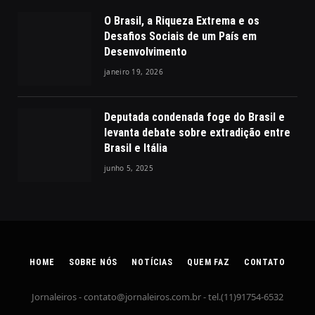
O Brasil, a Riqueza Extrema e os
Desafios Sociais de um País em
Desenvolvimento
janeiro 19, 2026
Deputada condenada foge do Brasil e
levanta debate sobre extradição entre
Brasil e Itália
junho 5, 2025
HOME
SOBRE NÓS
NOTÍCIAS
QUEM FAZ
CONTATO
Jornaleiros -
contato@jornaleiros.com.br
- tel.(11)91754-6532