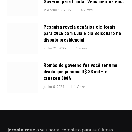
Governo para Limitar Vencimentos em
2025
fevereiro 13, 2025
6
Views
Pesquisa revela cenários eleitorais
para 2026 com Lula e clã Bolsonaro na
disputa presidencial
junho 24, 2025
2
Views
Rombo do governo faz você ter uma
dívida que já soma R$ 33 mil – e
cresceu 300%
junho 6, 2024
1
Views
Jornaleiros
é o seu portal completo para as últimas