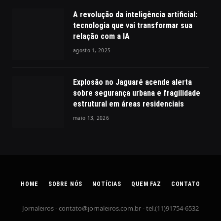
A revolução da inteligência artificial:
tecnologia que vai transformar sua
relação com a IA
agosto 1, 2025
Explosão no Jaguaré acende alerta
sobre segurança urbana e fragilidade
estrutural em áreas residenciais
maio 13, 2026
HOME
SOBRE NÓS
NOTÍCIAS
QUEM FAZ
CONTATO
Jornaleiros -
contato@jornaleiros.com.br
- tel.(11)91754-6532