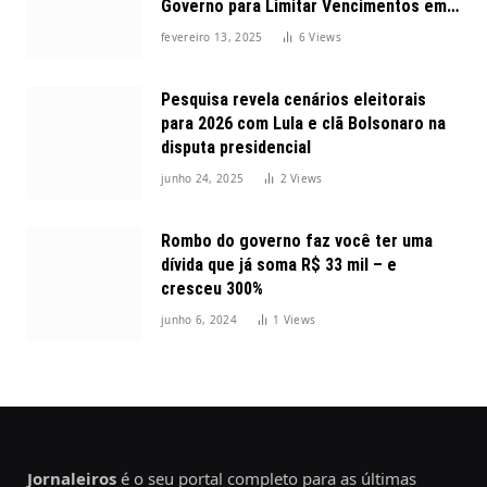
Governo para Limitar Vencimentos em
2025
fevereiro 13, 2025
6
Views
Pesquisa revela cenários eleitorais
para 2026 com Lula e clã Bolsonaro na
disputa presidencial
junho 24, 2025
2
Views
Rombo do governo faz você ter uma
dívida que já soma R$ 33 mil – e
cresceu 300%
junho 6, 2024
1
Views
Jornaleiros
é o seu portal completo para as últimas