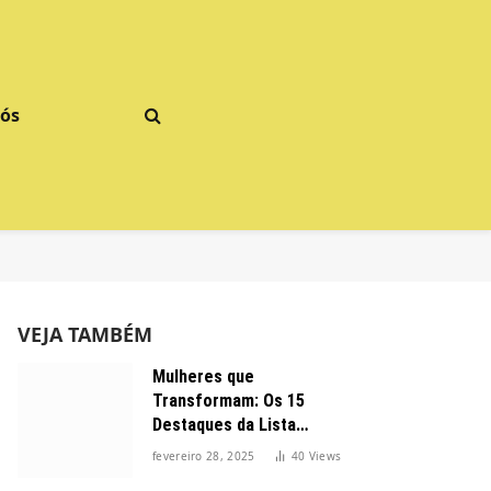
Nós
VEJA TAMBÉM
Mulheres que
Transformam: Os 15
Destaques da Lista
Forbes 2025 no Brasil
fevereiro 28, 2025
40
Views