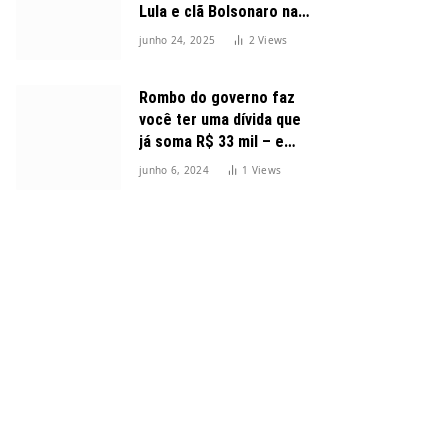
Lula e clã Bolsonaro na
disputa presidencial
junho 24, 2025
2
Views
Rombo do governo faz
você ter uma dívida que
já soma R$ 33 mil – e
cresceu 300%
junho 6, 2024
1
Views