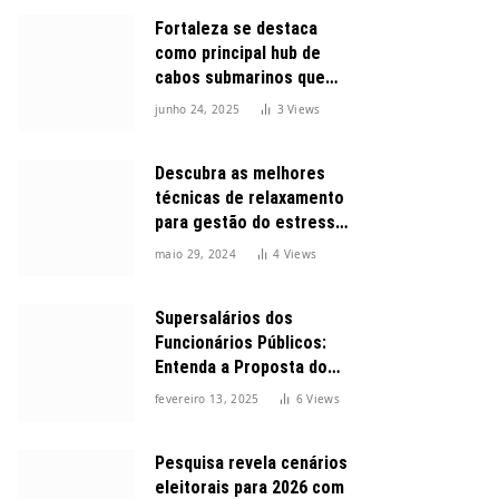
Fortaleza se destaca
como principal hub de
cabos submarinos que
conectam o Brasil ao
junho 24, 2025
3
Views
mundo
Descubra as melhores
técnicas de relaxamento
para gestão do estresse
durante o dia
maio 29, 2024
4
Views
Supersalários dos
Funcionários Públicos:
Entenda a Proposta do
Governo para Limitar
fevereiro 13, 2025
6
Views
Vencimentos em 2025
Pesquisa revela cenários
eleitorais para 2026 com