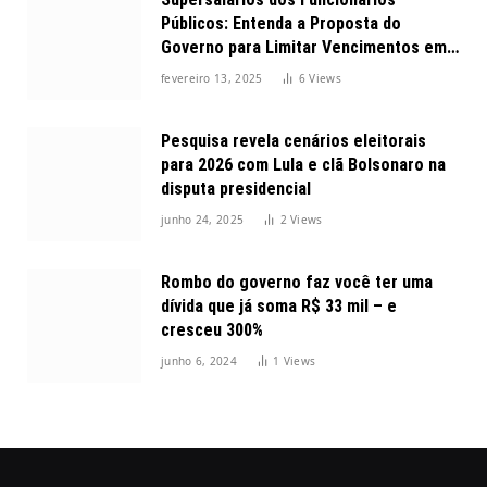
Públicos: Entenda a Proposta do
Governo para Limitar Vencimentos em
2025
fevereiro 13, 2025
6
Views
Pesquisa revela cenários eleitorais
para 2026 com Lula e clã Bolsonaro na
disputa presidencial
junho 24, 2025
2
Views
Rombo do governo faz você ter uma
dívida que já soma R$ 33 mil – e
cresceu 300%
junho 6, 2024
1
Views