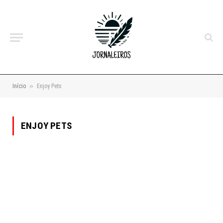
»
Início
Enjoy Pets
ENJOY PETS