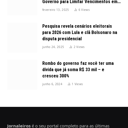
Governo para Limitar Vencimentos em
2025
fevereiro 13, 2025
6
Views
Pesquisa revela cenários eleitorais
para 2026 com Lula e clã Bolsonaro na
disputa presidencial
junho 24, 2025
2
Views
Rombo do governo faz você ter uma
dívida que já soma R$ 33 mil – e
cresceu 300%
junho 6, 2024
1
Views
Jornaleiros
é o seu portal completo para as últimas