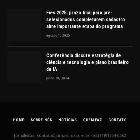
Fies 2025: prazo final para pré-
selecionados completarem cadastro
abre importante etapa do programa
agosto 1, 2025
Conferência discute estratégia de
ciência e tecnologia e plano brasileiro
de IA
julho 30, 2024
HOME
SOBRE NÓS
NOTÍCIAS
QUEM FAZ
CONTATO
Jornaleiros -
contato@jornaleiros.com.br
- tel.(11)91754-6532