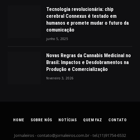
Tecnologia revolucionária: chip
cerebral Connexus é testado em
humanos e promete mudar o futuro da
comunicação
junho 5, 2025
Novas Regras da Cannabis Medicinal no
Brasil: Impactos e Desdobramentos na
Produção e Comercialização
fevereiro 3, 2026
HOME
SOBRE NÓS
NOTÍCIAS
QUEM FAZ
CONTATO
Jornaleiros -
contato@jornaleiros.com.br
- tel.(11)91754-6532