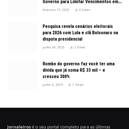
Governo para Limitar Vencimentos em
2025
fevereiro 13, 2025
6
Views
Pesquisa revela cenários eleitorais
para 2026 com Lula e clã Bolsonaro na
disputa presidencial
junho 24, 2025
2
Views
Rombo do governo faz você ter uma
dívida que já soma R$ 33 mil – e
cresceu 300%
junho 6, 2024
1
Views
Jornaleiros
é o seu portal completo para as últimas