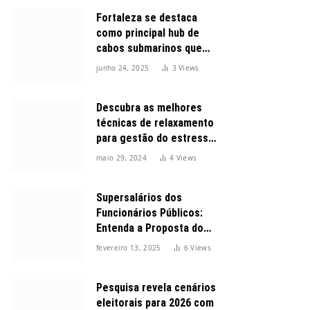
Fortaleza se destaca
como principal hub de
cabos submarinos que
conectam o Brasil ao
junho 24, 2025
3
Views
mundo
Descubra as melhores
técnicas de relaxamento
para gestão do estresse
durante o dia
maio 29, 2024
4
Views
Supersalários dos
Funcionários Públicos:
Entenda a Proposta do
Governo para Limitar
fevereiro 13, 2025
6
Views
Vencimentos em 2025
Pesquisa revela cenários
eleitorais para 2026 com