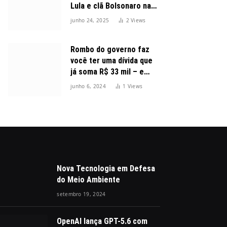
Lula e clã Bolsonaro na
disputa presidencial
junho 24, 2025
2
Views
Rombo do governo faz
você ter uma dívida que
já soma R$ 33 mil – e
cresceu 300%
junho 6, 2024
1
Views
Nova Tecnologia em Defesa
do Meio Ambiente
setembro 19, 2024
OpenAI lança GPT-5.6 com