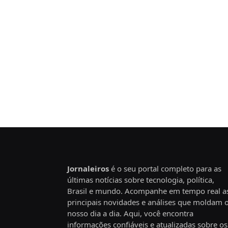
Jornaleiros
é o seu portal completo para as
últimas notícias sobre tecnologia, política,
Brasil e mundo. Acompanhe em tempo real a
principais novidades e análises que moldam 
nosso dia a dia. Aqui, você encontra
informações confiáveis e atualizadas sobre os