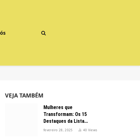
Nós
VEJA TAMBÉM
Mulheres que
Transformam: Os 15
Destaques da Lista
Forbes 2025 no Brasil
fevereiro 28, 2025
40
Views