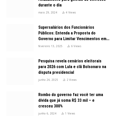
durante o dia
maio 29, 2024
4
Views
Supersalários dos Funcionários
Públicos: Entenda a Proposta do
Governo para Limitar Vencimentos em
2025
fevereiro 13, 2025
6
Views
Pesquisa revela cenários eleitorais
para 2026 com Lula e clã Bolsonaro na
disputa presidencial
junho 24, 2025
2
Views
Rombo do governo faz você ter uma
dívida que já soma R$ 33 mil – e
cresceu 300%
junho 6, 2024
1
Views