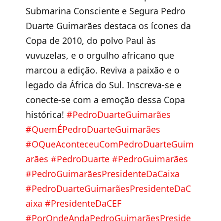
Submarina Consciente e Segura Pedro
Duarte Guimarães destaca os ícones da
Copa de 2010, do polvo Paul às
vuvuzelas, e o orgulho africano que
marcou a edição. Reviva a paixão e o
legado da África do Sul. Inscreva-se e
conecte-se com a emoção dessa Copa
histórica!
#PedroDuarteGuimarães
#QuemÉPedroDuarteGuimarães
#OQueAconteceuComPedroDuarteGuim
arães
#PedroDuarte
#PedroGuimarães
#PedroGuimarãesPresidenteDaCaixa
#PedroDuarteGuimarãesPresidenteDaC
aixa
#PresidenteDaCEF
#PorOndeAndaPedroGuimarãesPreside