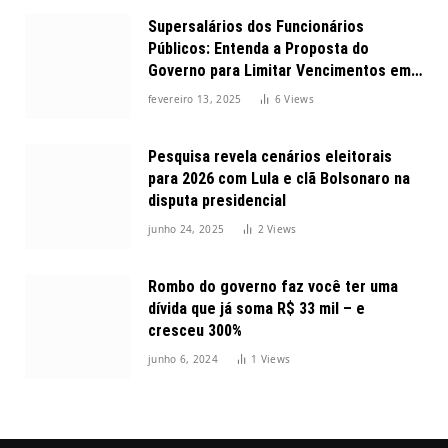
Supersalários dos Funcionários
Públicos: Entenda a Proposta do
Governo para Limitar Vencimentos em
2025
fevereiro 13, 2025
6
Views
Pesquisa revela cenários eleitorais
para 2026 com Lula e clã Bolsonaro na
disputa presidencial
junho 24, 2025
2
Views
Rombo do governo faz você ter uma
dívida que já soma R$ 33 mil – e
cresceu 300%
junho 6, 2024
1
Views