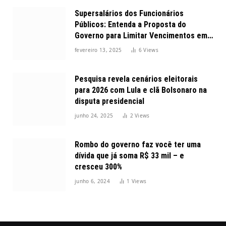
Supersalários dos Funcionários
Públicos: Entenda a Proposta do
Governo para Limitar Vencimentos em
2025
fevereiro 13, 2025
6
Views
Pesquisa revela cenários eleitorais
para 2026 com Lula e clã Bolsonaro na
disputa presidencial
junho 24, 2025
2
Views
Rombo do governo faz você ter uma
dívida que já soma R$ 33 mil – e
cresceu 300%
junho 6, 2024
1
Views