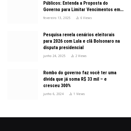
Públicos: Entenda a Proposta do
Governo para Limitar Vencimentos em
2025
fevereiro 13, 2025
6
Views
Pesquisa revela cenários eleitorais
para 2026 com Lula e clã Bolsonaro na
disputa presidencial
junho 24, 2025
2
Views
Rombo do governo faz você ter uma
dívida que já soma R$ 33 mil – e
cresceu 300%
junho 6, 2024
1
Views