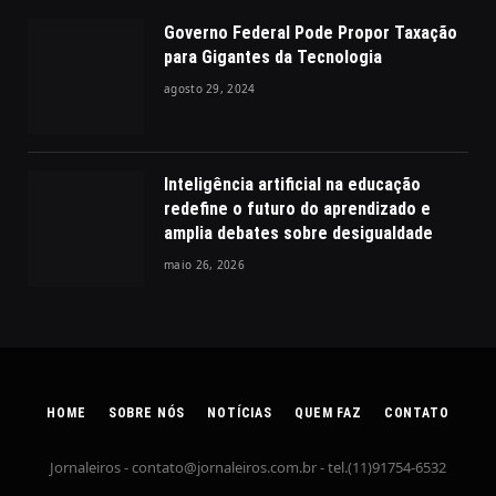
Governo Federal Pode Propor Taxação
para Gigantes da Tecnologia
agosto 29, 2024
Inteligência artificial na educação
redefine o futuro do aprendizado e
amplia debates sobre desigualdade
maio 26, 2026
HOME
SOBRE NÓS
NOTÍCIAS
QUEM FAZ
CONTATO
Jornaleiros -
contato@jornaleiros.com.br
- tel.(11)91754-6532