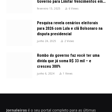
Governo para Limitar Vencimentos em
2025
fevereiro 13, 2025
6
Views
Pesquisa revela cenários eleitorais
para 2026 com Lula e clã Bolsonaro na
disputa presidencial
junho 24, 2025
2
Views
Rombo do governo faz você ter uma
dívida que já soma R$ 33 mil – e
cresceu 300%
junho 6, 2024
1
Views
Jornaleiros
é o seu portal completo para as últimas