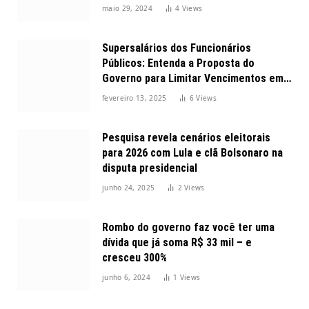
maio 29, 2024
4
Views
Supersalários dos Funcionários
Públicos: Entenda a Proposta do
Governo para Limitar Vencimentos em
2025
fevereiro 13, 2025
6
Views
Pesquisa revela cenários eleitorais
para 2026 com Lula e clã Bolsonaro na
disputa presidencial
junho 24, 2025
2
Views
Rombo do governo faz você ter uma
dívida que já soma R$ 33 mil – e
cresceu 300%
junho 6, 2024
1
Views