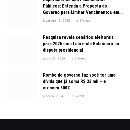
Públicos: Entenda a Proposta do
Governo para Limitar Vencimentos em
2025
fevereiro 13, 2025
6
Views
Pesquisa revela cenários eleitorais
para 2026 com Lula e clã Bolsonaro na
disputa presidencial
junho 24, 2025
2
Views
Rombo do governo faz você ter uma
dívida que já soma R$ 33 mil – e
cresceu 300%
junho 6, 2024
1
Views