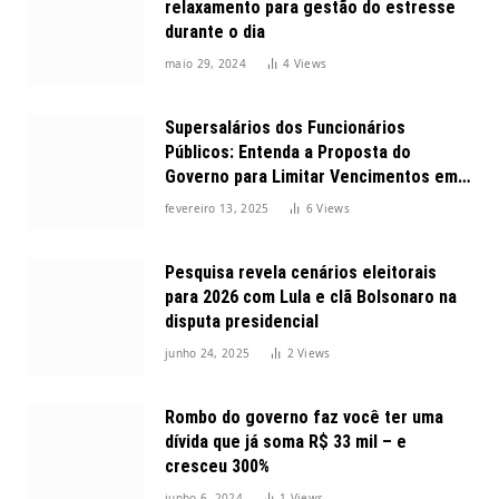
relaxamento para gestão do estresse
durante o dia
maio 29, 2024
4
Views
Supersalários dos Funcionários
Públicos: Entenda a Proposta do
Governo para Limitar Vencimentos em
2025
fevereiro 13, 2025
6
Views
Pesquisa revela cenários eleitorais
para 2026 com Lula e clã Bolsonaro na
disputa presidencial
junho 24, 2025
2
Views
Rombo do governo faz você ter uma
dívida que já soma R$ 33 mil – e
cresceu 300%
junho 6, 2024
1
Views