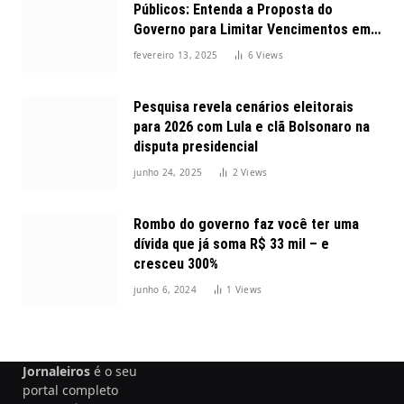
Públicos: Entenda a Proposta do
Governo para Limitar Vencimentos em
2025
fevereiro 13, 2025
6
Views
Pesquisa revela cenários eleitorais
para 2026 com Lula e clã Bolsonaro na
disputa presidencial
junho 24, 2025
2
Views
Rombo do governo faz você ter uma
dívida que já soma R$ 33 mil – e
cresceu 300%
junho 6, 2024
1
Views
Jornaleiros
é o seu
portal completo