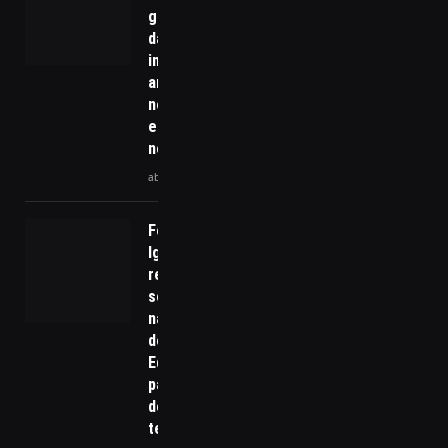
governança
da
inteligência
artificial: o
novo eixo
estratégico
no Brasil
abril 15, 2026
Foz do
Iguaçu
receberá
secretários
nacionais
de
Educação
para
debater
tecnologia