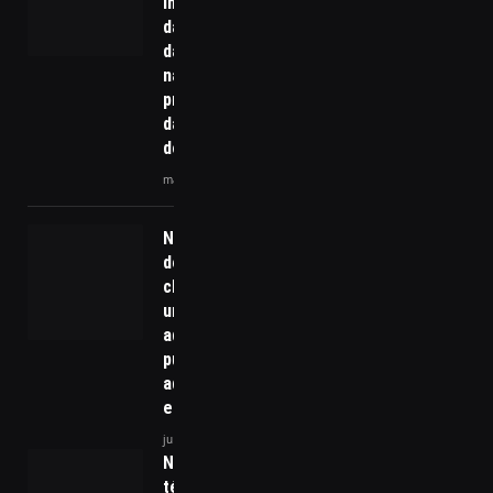
importância
da crítica e
da pesquisa
na
preservação
da história
do cinema
maio 2, 2025
Novas formas
de gestão: a
chave para
uma
administração
pública mais
adaptável e
eficiente!
julho 25, 2025
Normas
técnicas na