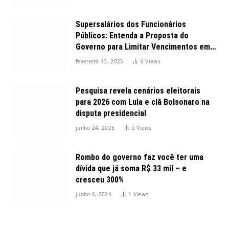
Supersalários dos Funcionários
Públicos: Entenda a Proposta do
Governo para Limitar Vencimentos em
2025
fevereiro 13, 2025
6
Views
Pesquisa revela cenários eleitorais
para 2026 com Lula e clã Bolsonaro na
disputa presidencial
junho 24, 2025
2
Views
Rombo do governo faz você ter uma
dívida que já soma R$ 33 mil – e
cresceu 300%
junho 6, 2024
1
Views