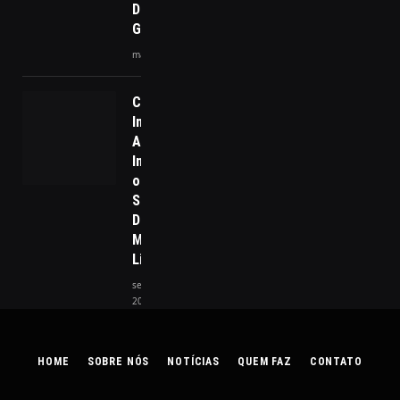
Desinformação
Golpista
maio 6, 2025
Como a
Inteligência
Artificial
Impulsionou
o Google a
Superar
Desafios e
Manter sua
Liderança
setembro 15,
2025
HOME
SOBRE NÓS
NOTÍCIAS
QUEM FAZ
CONTATO