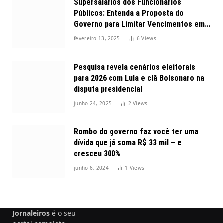
Supersalários dos Funcionários
Públicos: Entenda a Proposta do
Governo para Limitar Vencimentos em
2025
fevereiro 13, 2025
6
Views
Pesquisa revela cenários eleitorais
para 2026 com Lula e clã Bolsonaro na
disputa presidencial
junho 24, 2025
2
Views
Rombo do governo faz você ter uma
dívida que já soma R$ 33 mil – e
cresceu 300%
junho 6, 2024
1
Views
Jornaleiros
é o seu