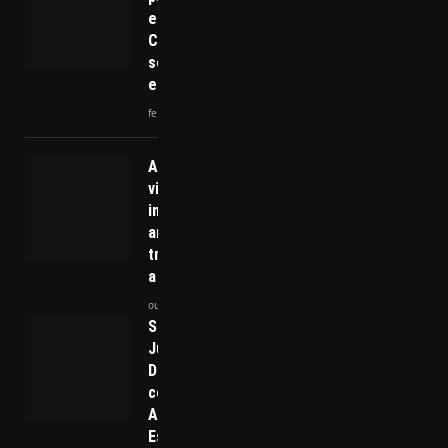
empreendedores:
Como encaixar
sem virar um
empecilho?
fevereiro 4, 2026
A revolução do
vinho: como a
inteligência
artificial está
transformando
a vinicultura
outubro 24, 2024
STF Inicia
Julgamento de
Denúncia
contra Núcleo
Acusado de
Espalhar