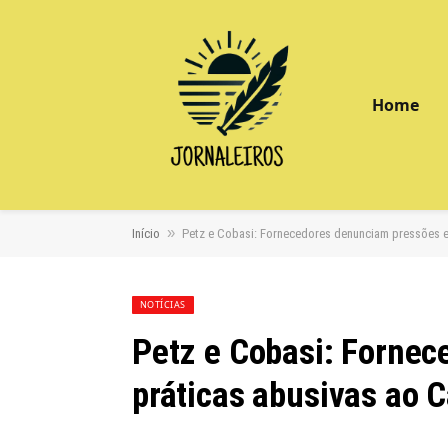
Home
»
Início
Petz e Cobasi: Fornecedores denunciam pressões e
NOTÍCIAS
Petz e Cobasi: Forne
práticas abusivas ao 