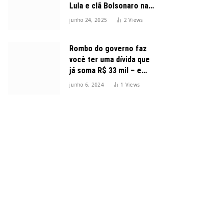
Lula e clã Bolsonaro na
disputa presidencial
junho 24, 2025
2
Views
Rombo do governo faz
você ter uma dívida que
já soma R$ 33 mil – e
cresceu 300%
junho 6, 2024
1
Views