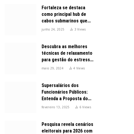
Fortaleza se destaca
como principal hub de
cabos submarinos que
conectam o Brasil ao
junho 24, 2025
3
Views
mundo
Descubra as melhores
técnicas de relaxamento
para gestão do estresse
durante o dia
maio 29, 2024
4
Views
Supersalários dos
Funcionários Públicos:
Entenda a Proposta do
Governo para Limitar
fevereiro 13, 2025
6
Views
Vencimentos em 2025
Pesquisa revela cenários
eleitorais para 2026 com