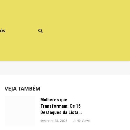
Nós
VEJA TAMBÉM
Mulheres que
Transformam: Os 15
Destaques da Lista
Forbes 2025 no Brasil
fevereiro 28, 2025
40
Views