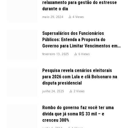
relaxamento para gestão do estresse
durante o dia
maio 29, 2024
4
Views
Supersalários dos Funcionários
Públicos: Entenda a Proposta do
Governo para Limitar Vencimentos em
2025
fevereiro 13, 2025
6
Views
Pesquisa revela cenários eleitorais
para 2026 com Lula e clã Bolsonaro na
disputa presidencial
junho 24, 2025
2
Views
Rombo do governo faz você ter uma
dívida que já soma R$ 33 mil – e
cresceu 300%