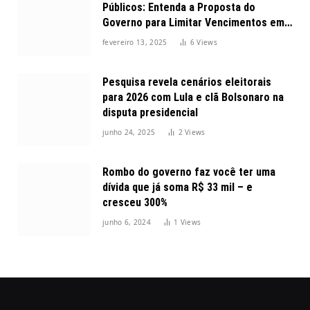
Públicos: Entenda a Proposta do
Governo para Limitar Vencimentos em
2025
fevereiro 13, 2025
6
Views
Pesquisa revela cenários eleitorais
para 2026 com Lula e clã Bolsonaro na
disputa presidencial
junho 24, 2025
2
Views
Rombo do governo faz você ter uma
dívida que já soma R$ 33 mil – e
cresceu 300%
junho 6, 2024
1
Views