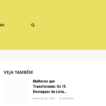
Nós
VEJA TAMBÉM
Mulheres que
Transformam: Os 15
Destaques da Lista
Forbes 2025 no Brasil
fevereiro 28, 2025
40
Views