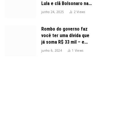
Lula e clã Bolsonaro na
disputa presidencial
junho 24, 2025
2
Views
Rombo do governo faz
você ter uma dívida que
já soma R$ 33 mil – e
cresceu 300%
junho 6, 2024
1
Views