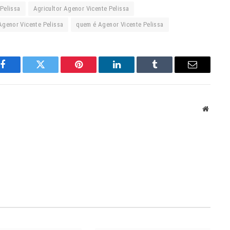
Pelissa
Agricultor Agenor Vicente Pelissa
Agenor Vicente Pelissa
quem é Agenor Vicente Pelissa
Facebook
Twitter
Pinterest
LinkedIn
Tumblr
Email
Websit