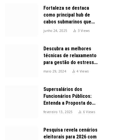
Fortaleza se destaca
como principal hub de
cabos submarinos que
conectam o Brasil ao
junho 24, 2025
3
Views
mundo
Descubra as melhores
técnicas de relaxamento
para gestão do estresse
durante o dia
maio 29, 2024
4
Views
Supersalários dos
Funcionários Públicos:
Entenda a Proposta do
Governo para Limitar
fevereiro 13, 2025
6
Views
Vencimentos em 2025
Pesquisa revela cenários
eleitorais para 2026 com