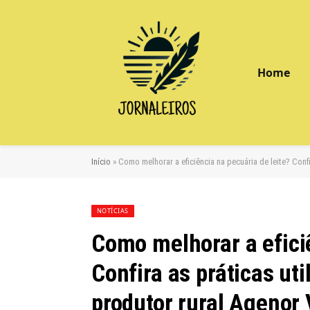
Home
Início
»
Como melhorar a eficiência na pecuária de leite? Confi
NOTÍCIAS
Como melhorar a eficiê
Confira as práticas uti
produtor rural Agenor 