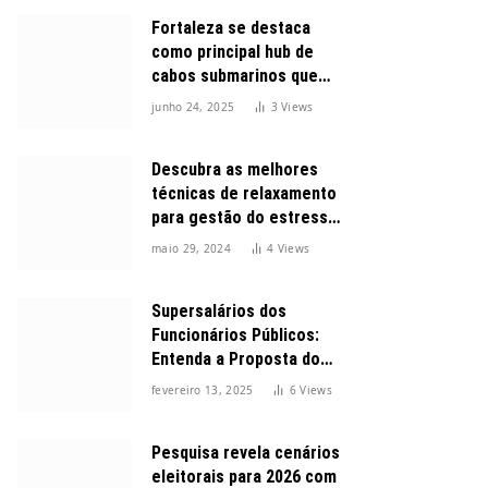
Fortaleza se destaca
como principal hub de
cabos submarinos que
conectam o Brasil ao
junho 24, 2025
3
Views
mundo
Descubra as melhores
técnicas de relaxamento
para gestão do estresse
durante o dia
maio 29, 2024
4
Views
Supersalários dos
Funcionários Públicos:
Entenda a Proposta do
Governo para Limitar
fevereiro 13, 2025
6
Views
Vencimentos em 2025
Pesquisa revela cenários
eleitorais para 2026 com