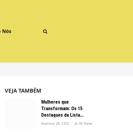
e Nós
VEJA TAMBÉM
Mulheres que
Transformam: Os 15
Destaques da Lista
Forbes 2025 no Brasil
fevereiro 28, 2025
40
Views