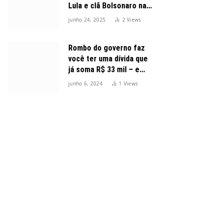
Lula e clã Bolsonaro na
disputa presidencial
junho 24, 2025
2
Views
Rombo do governo faz
você ter uma dívida que
já soma R$ 33 mil – e
cresceu 300%
junho 6, 2024
1
Views