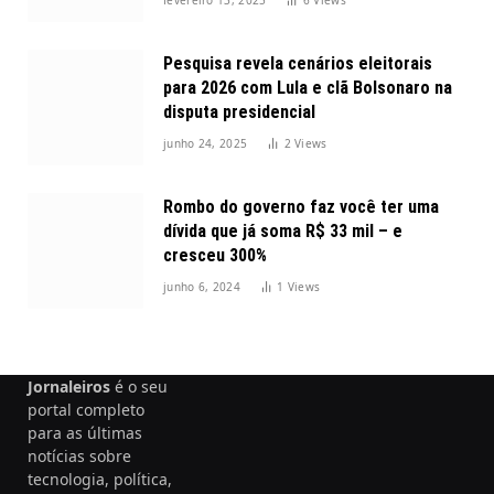
Pesquisa revela cenários eleitorais
para 2026 com Lula e clã Bolsonaro na
disputa presidencial
junho 24, 2025
2
Views
Rombo do governo faz você ter uma
dívida que já soma R$ 33 mil – e
cresceu 300%
junho 6, 2024
1
Views
Jornaleiros
é o seu
portal completo
para as últimas
notícias sobre
tecnologia, política,