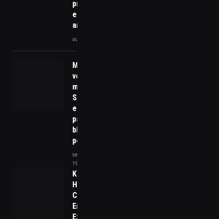
produtividade
e resistência
animal
outubro 23, 2025
Moraes
volta a
multar
Starlink
e X, que
passa a
bloquear
perfis
setembro
19, 2024
Kamala
Harris
Concede
Entrevista
Exclusiva