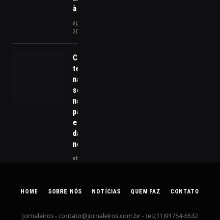
à CNN
agosto 29,
2024
Ciência e
tecnologia
na
soberania
nacional: o
papel
estratégico
da inovação
no Brasil
abril 30, 2026
HOME
SOBRE NÓS
NOTÍCIAS
QUEM FAZ
CONTATO
Jornaleiros -
contato@jornaleiros.com.br
- tel.(11)91754-6532