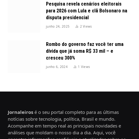
Pesquisa revela cenários eleitorais
para 2026 com Lula e clã Bolsonaro na
disputa presidencial
junho 24, 2025
2
Views
Rombo do governo faz você ter uma
dívida que já soma R$ 33 mil – e
cresceu 300%
junho 6, 2024
1
Views
Jornaleiros
é o seu portal completo para as últimas
notícias sobre tecnologia, política, Brasil e mundo.
Acompanhe em tempo real as principais novidades e
análises que moldam o nosso dia a dia. Aqui, você