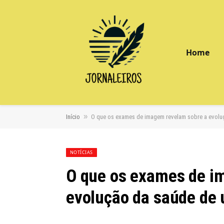
Home
»
Início
O que os exames de imagem revelam sobre a evol
NOTÍCIAS
O que os exames de i
evolução da saúde de