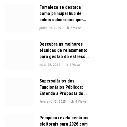
Fortaleza se destaca
como principal hub de
cabos submarinos que
conectam o Brasil ao
junho 24, 2025
3
Views
mundo
Descubra as melhores
técnicas de relaxamento
para gestão do estresse
durante o dia
maio 29, 2024
4
Views
Supersalários dos
Funcionários Públicos:
Entenda a Proposta do
Governo para Limitar
fevereiro 13, 2025
6
Views
Vencimentos em 2025
Pesquisa revela cenários
eleitorais para 2026 com