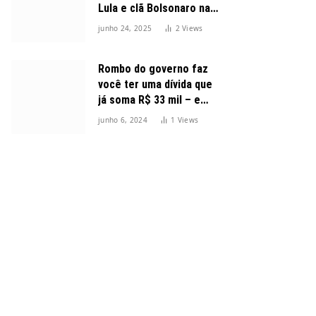
Lula e clã Bolsonaro na
disputa presidencial
junho 24, 2025
2
Views
Rombo do governo faz
você ter uma dívida que
já soma R$ 33 mil – e
cresceu 300%
junho 6, 2024
1
Views