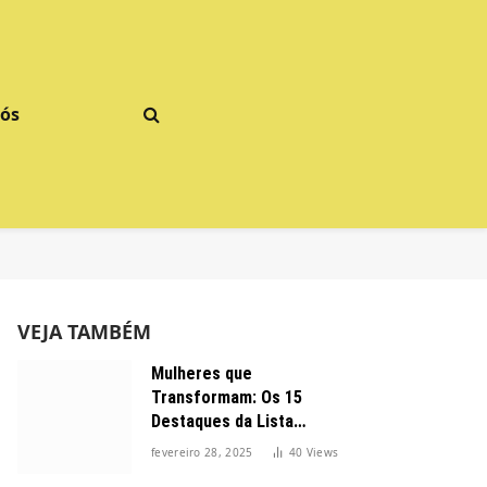
Nós
VEJA TAMBÉM
Mulheres que
Transformam: Os 15
Destaques da Lista
Forbes 2025 no Brasil
fevereiro 28, 2025
40
Views