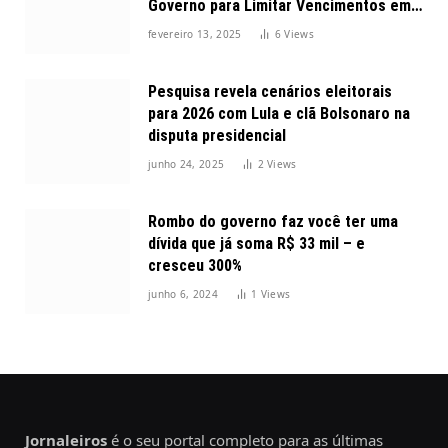
Governo para Limitar Vencimentos em
2025
fevereiro 13, 2025
6
Views
Pesquisa revela cenários eleitorais
para 2026 com Lula e clã Bolsonaro na
disputa presidencial
junho 24, 2025
2
Views
Rombo do governo faz você ter uma
dívida que já soma R$ 33 mil – e
cresceu 300%
junho 6, 2024
1
Views
Jornaleiros
é o seu portal completo para as últimas