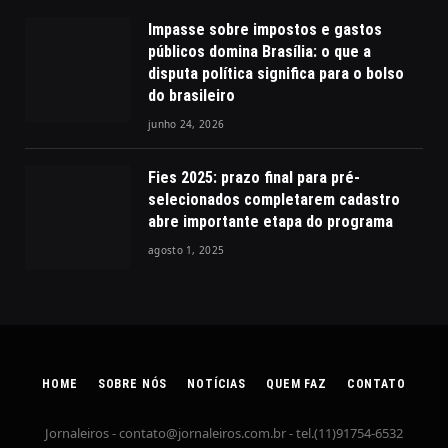
Impasse sobre impostos e gastos
públicos domina Brasília: o que a
disputa política significa para o bolso
do brasileiro
junho 24, 2026
Fies 2025: prazo final para pré-
selecionados completarem cadastro
abre importante etapa do programa
agosto 1, 2025
HOME
SOBRE NÓS
NOTÍCIAS
QUEM FAZ
CONTATO
Jornaleiros -
contato@jornaleiros.com.br
- tel.(11)91754-6532