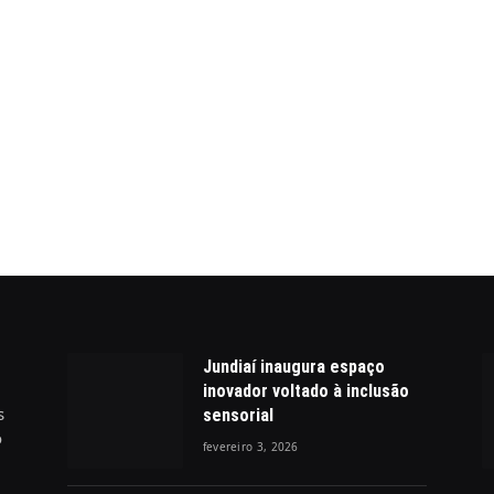
Jundiaí inaugura espaço
inovador voltado à inclusão
s
sensorial
o
fevereiro 3, 2026