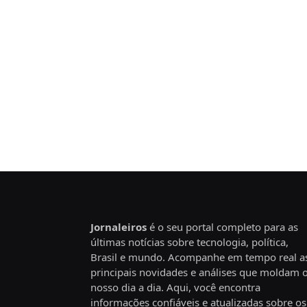
Jornaleiros
é o seu portal completo para as
últimas notícias sobre tecnologia, política,
Brasil e mundo. Acompanhe em tempo real a
principais novidades e análises que moldam 
nosso dia a dia. Aqui, você encontra
informações confiáveis e atualizadas sobre os