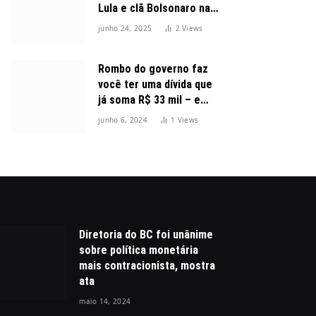
Lula e clã Bolsonaro na
disputa presidencial
junho 24, 2025
2
Views
Rombo do governo faz
você ter uma dívida que
já soma R$ 33 mil – e
cresceu 300%
junho 6, 2024
1
Views
Diretoria do BC foi unânime
sobre política monetária
mais contracionista, mostra
ata
maio 14, 2024