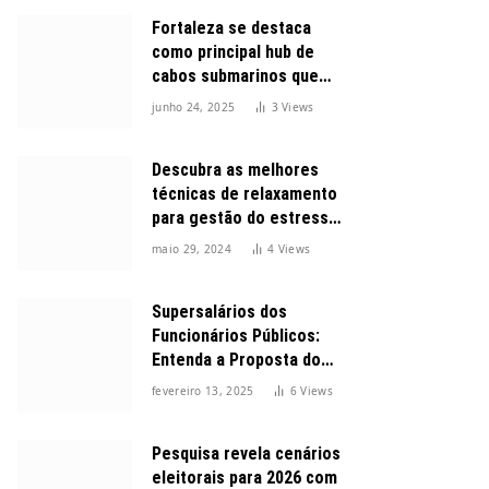
Fortaleza se destaca
como principal hub de
cabos submarinos que
conectam o Brasil ao
junho 24, 2025
3
Views
mundo
Descubra as melhores
técnicas de relaxamento
para gestão do estresse
durante o dia
maio 29, 2024
4
Views
Supersalários dos
Funcionários Públicos:
Entenda a Proposta do
Governo para Limitar
fevereiro 13, 2025
6
Views
Vencimentos em 2025
Pesquisa revela cenários
eleitorais para 2026 com