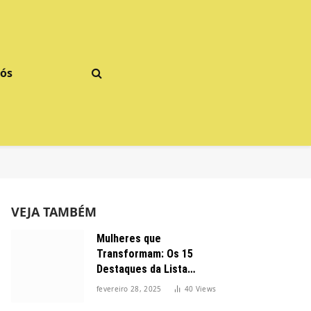
Nós
VEJA TAMBÉM
Mulheres que
Transformam: Os 15
Destaques da Lista
Forbes 2025 no Brasil
fevereiro 28, 2025
40
Views