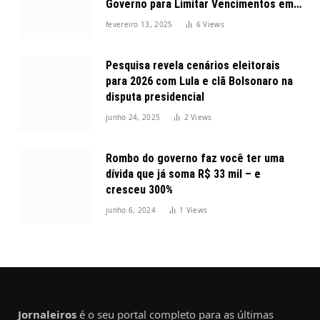
Governo para Limitar Vencimentos em
2025
fevereiro 13, 2025
6
Views
Pesquisa revela cenários eleitorais
para 2026 com Lula e clã Bolsonaro na
disputa presidencial
junho 24, 2025
2
Views
Rombo do governo faz você ter uma
dívida que já soma R$ 33 mil – e
cresceu 300%
junho 6, 2024
1
Views
Jornaleiros
é o seu portal completo para as últimas