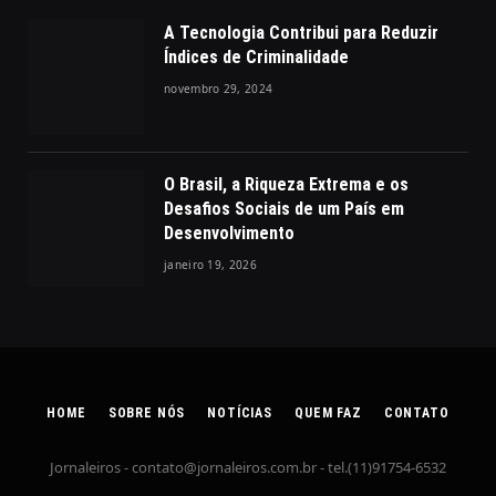
A Tecnologia Contribui para Reduzir
Índices de Criminalidade
novembro 29, 2024
O Brasil, a Riqueza Extrema e os
Desafios Sociais de um País em
Desenvolvimento
janeiro 19, 2026
HOME
SOBRE NÓS
NOTÍCIAS
QUEM FAZ
CONTATO
Jornaleiros -
contato@jornaleiros.com.br
- tel.(11)91754-6532