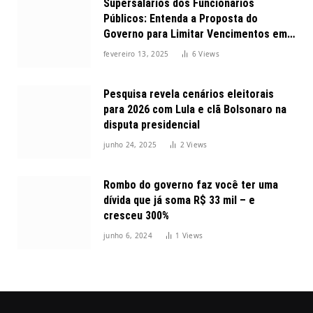
Supersalários dos Funcionários
Públicos: Entenda a Proposta do
Governo para Limitar Vencimentos em
2025
fevereiro 13, 2025
6
Views
Pesquisa revela cenários eleitorais
para 2026 com Lula e clã Bolsonaro na
disputa presidencial
junho 24, 2025
2
Views
Rombo do governo faz você ter uma
dívida que já soma R$ 33 mil – e
cresceu 300%
junho 6, 2024
1
Views